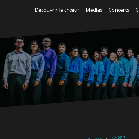
Aller
Découvrir le chœur
Médias
Concerts
C
au
contenu
2008-2009
En images