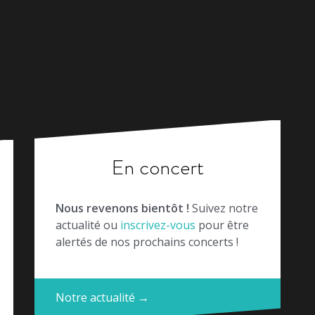
En concert
Nous revenons bientôt !
Suivez notre
actualité ou
inscrivez-vous
pour être
alertés de nos prochains concerts !
Notre actualité →