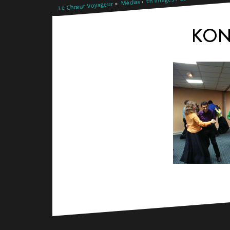
Médias
Le Chœur Voyageur
KON