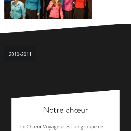
Navigation
2010-2011
de
l’article
Notre chœur
Le Chœur Voyageur est un groupe de