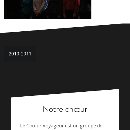
Navigation
2010-2011
de
l’article
Notre chœur
Le Chœur Voyageur est un groupe de