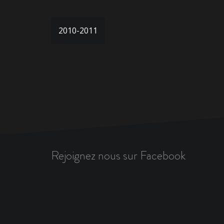
Navigation
2010-2011
de
l’article
Rejoignez nous sur Facebook