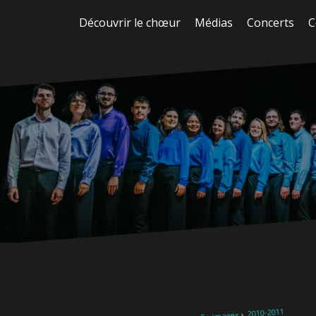
Aller
Découvrir le chœur
Médias
Concerts
C
au
contenu
2010-2011
En images