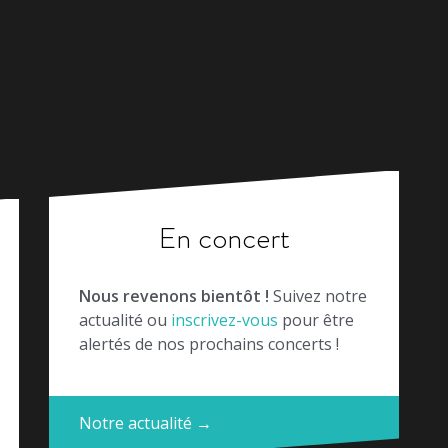
En concert
Nous revenons bientôt !
Suivez notre
actualité ou
inscrivez-vous
pour être
alertés de nos prochains concerts !
Notre actualité →