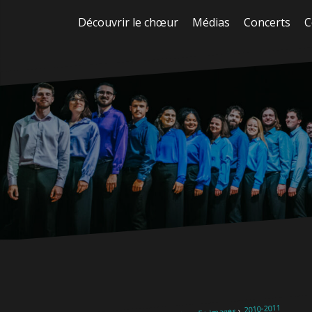
Aller
Découvrir le chœur
Médias
Concerts
C
au
contenu
2010-2011
En images