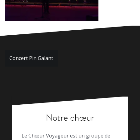
Navigation
Concert Pin Galant
de
l’article
Notre chœur
Le Chœur Voyageur est un groupe de