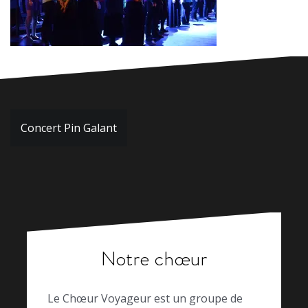
Navigation
Concert Pin Galant
de
l’article
Notre chœur
Le Chœur Voyageur est un groupe de