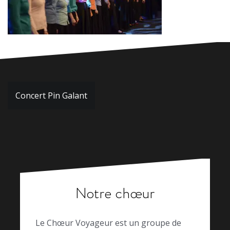
Navigation
Concert Pin Galant
de
l’article
Notre chœur
Le Chœur Voyageur est un groupe de