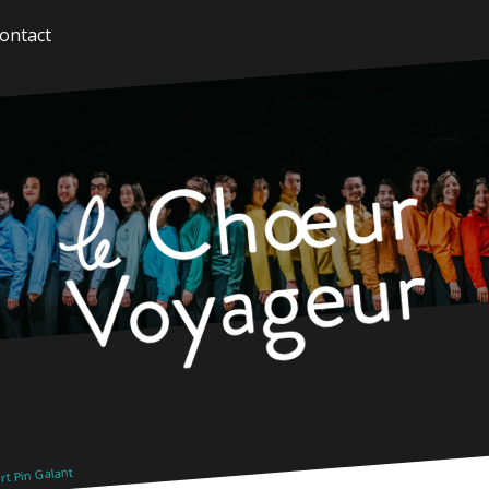
ontact
t Pin Galant