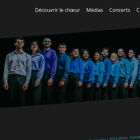
Aller
Découvrir le chœur
Médias
Concerts
C
au
contenu
Concer
2013-2014
En images