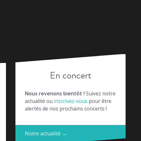
En concert
Nous revenons bientôt !
Suivez notre
actualité ou
inscrivez-vous
pour être
alertés de nos prochains concerts !
Notre actualité →