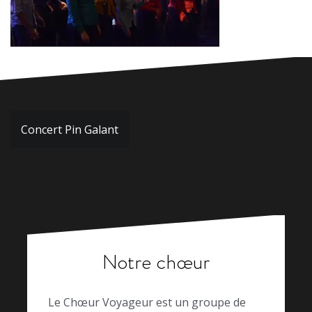
Navigation
Concert Pin Galant
de
l’article
Notre chœur
Le Chœur Voyageur est un groupe de