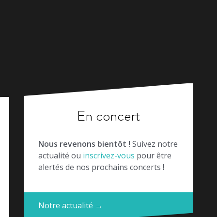
En concert
Nous revenons bientôt !
Suivez notre
actualité ou
inscrivez-vous
pour être
alertés de nos prochains concerts !
Notre actualité →