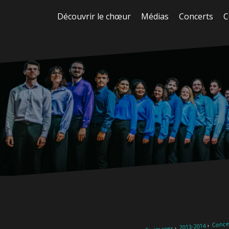
Aller
Découvrir le chœur
Médias
Concerts
C
au
contenu
Concer
2013-2014
En images