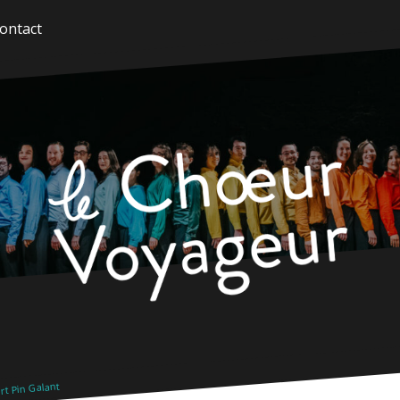
ontact
t Pin Galant