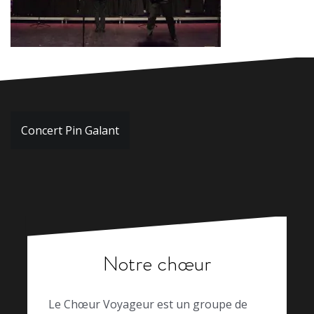
Navigation
Concert Pin Galant
de
l’article
Notre chœur
Le Chœur Voyageur est un groupe de