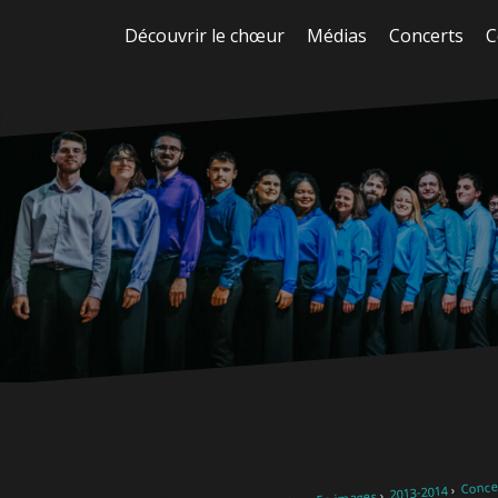
Aller
Découvrir le chœur
Médias
Concerts
C
au
contenu
Concer
2013-2014
En images