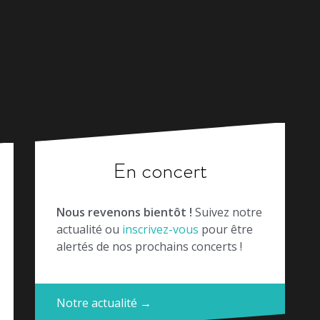
En concert
Nous revenons bientôt !
Suivez notre
actualité ou
inscrivez-vous
pour être
alertés de nos prochains concerts !
Notre actualité →