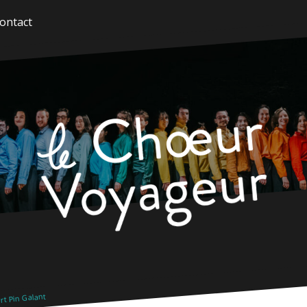
ontact
t Pin Galant