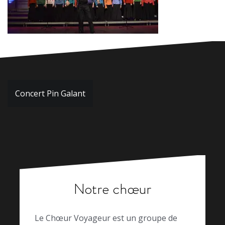
Navigation
Concert Pin Galant
de
l’article
Notre chœur
Le Chœur Voyageur est un groupe de