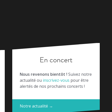
En concert
Nous revenons bientôt !
Suivez notre
actualité ou
inscrivez-vous
pour être
alertés de nos prochains concerts !
Notre actualité →