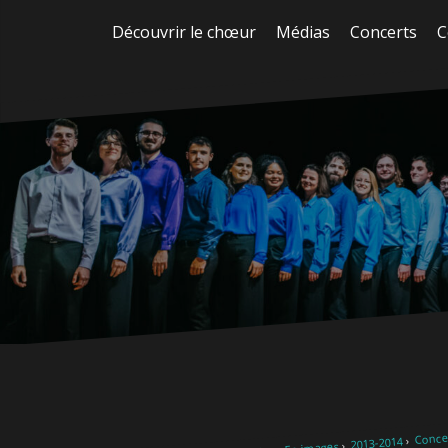
Aller
Découvrir le chœur
Médias
Concerts
C
au
contenu
Concer
2013-2014
En images