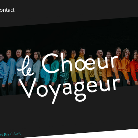
ontact
t Pin Galant