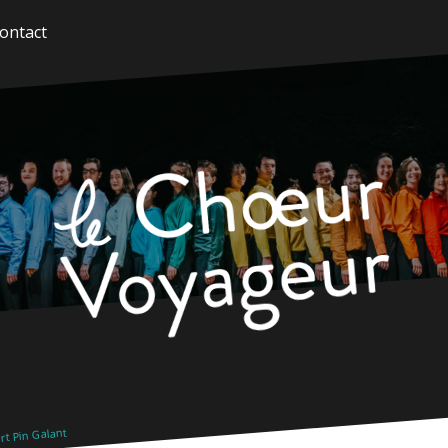
ontact
t Pin Galant