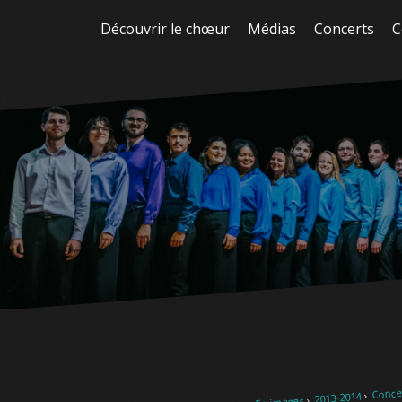
Aller
Découvrir le chœur
Médias
Concerts
C
au
contenu
Concer
2013-2014
En images