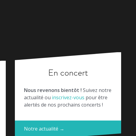
En concert
Nous revenons bientôt !
Suivez notre
actualité ou
inscrivez-vous
pour être
alertés de nos prochains concerts !
Notre actualité →