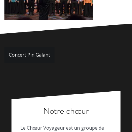
Navigation
Concert Pin Galant
de
l’article
Notre chœur
Le Chœur Voyageur est un groupe de