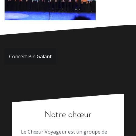
Navigation
Concert Pin Galant
de
l’article
Notre chœur
Le Chœur Voyageur est un groupe de