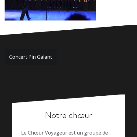
Navigation
Concert Pin Galant
de
l’article
Notre chœur
Le Chœur Voyageur est un groupe de