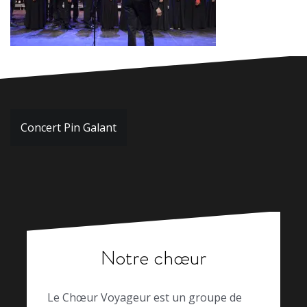
Navigation
Concert Pin Galant
de
l’article
Notre chœur
Le Chœur Voyageur est un groupe de