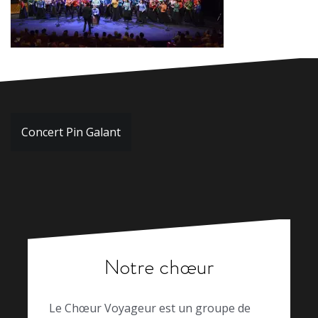
Navigation
Concert Pin Galant
de
l’article
Notre chœur
Le Chœur Voyageur est un groupe de