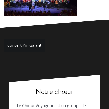
Navigation
Concert Pin Galant
de
l’article
Notre chœur
Le Chœur Voyageur est un groupe de