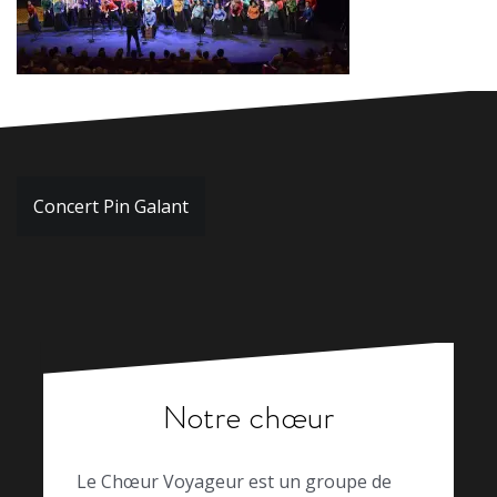
Navigation
Concert Pin Galant
de
l’article
Notre chœur
Le Chœur Voyageur est un groupe de