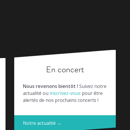
En concert
Nous revenons bientôt !
Suivez notre
actualité ou
inscrivez-vous
pour être
alertés de nos prochains concerts !
Notre actualité →