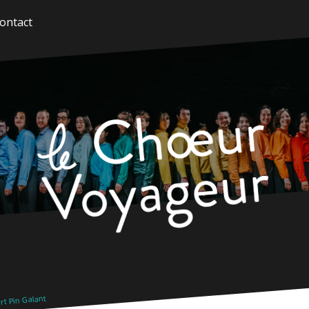
ontact
t Pin Galant