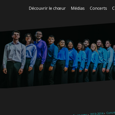
Aller
Découvrir le chœur
Médias
Concerts
C
au
contenu
Concer
2013-2014
En images