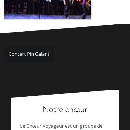
Navigation
Concert Pin Galant
de
l’article
Notre chœur
Le Chœur Voyageur est un groupe de