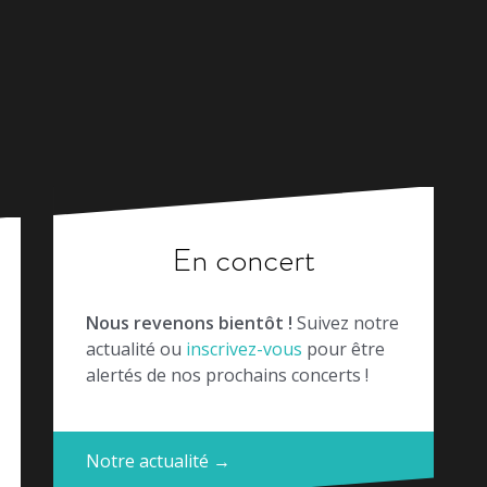
En concert
Nous revenons bientôt !
Suivez notre
actualité ou
inscrivez-vous
pour être
alertés de nos prochains concerts !
Notre actualité →