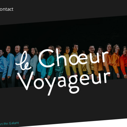
ontact
t Pin Galant