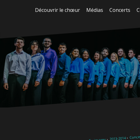
Aller
Découvrir le chœur
Médias
Concerts
C
au
contenu
Concer
2013-2014
En images