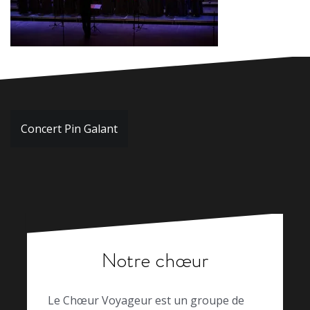
Navigation
Concert Pin Galant
de
l’article
Notre chœur
Le Chœur Voyageur est un groupe de