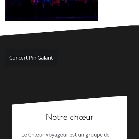
Navigation
Concert Pin Galant
de
l’article
Notre chœur
Le Chœur Voyageur est un groupe de