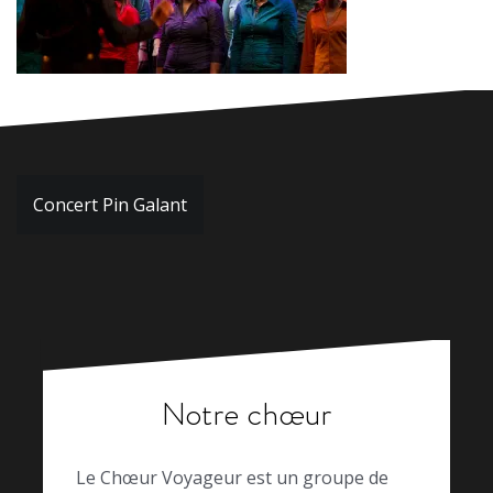
Navigation
Concert Pin Galant
de
l’article
Notre chœur
Le Chœur Voyageur est un groupe de