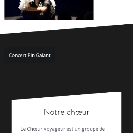
Navigation
Concert Pin Galant
de
l’article
Notre chœur
Le Chœur Voyageur est un groupe de