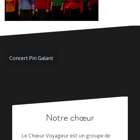
Navigation
Concert Pin Galant
de
l’article
Notre chœur
Le Chœur Voyageur est un groupe de