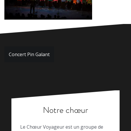
Navigation
Concert Pin Galant
de
l’article
Notre chœur
Le Chœur Voyageur est un groupe de