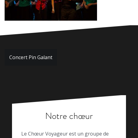
Navigation
Concert Pin Galant
de
l’article
Notre chœur
Le Chœur Voyageur est un groupe de