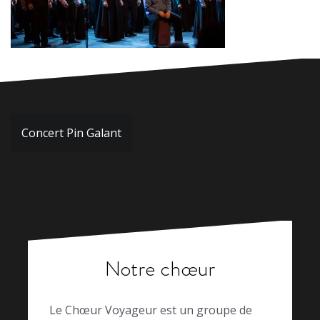
Navigation
Concert Pin Galant
de
l’article
Notre chœur
Le Chœur Voyageur est un groupe de