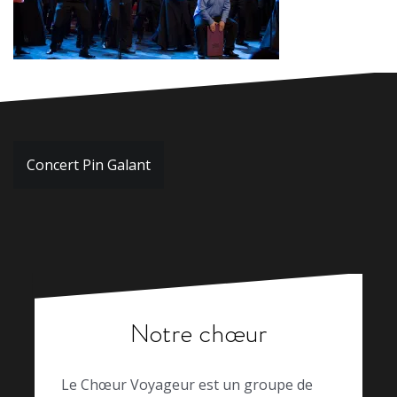
Navigation
Concert Pin Galant
de
l’article
Notre chœur
Le Chœur Voyageur est un groupe de