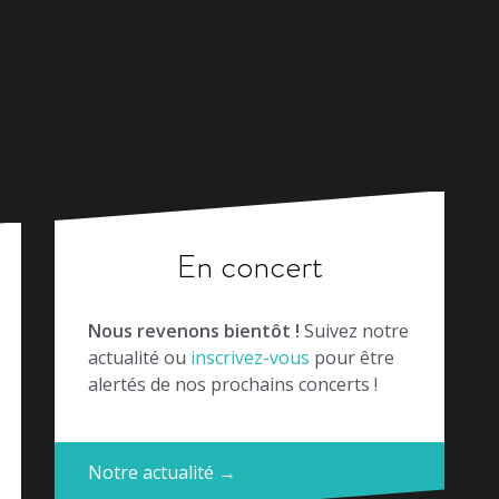
En concert
Nous revenons bientôt !
Suivez notre
actualité ou
inscrivez-vous
pour être
alertés de nos prochains concerts !
Notre actualité →