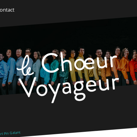
ontact
t Pin Galant