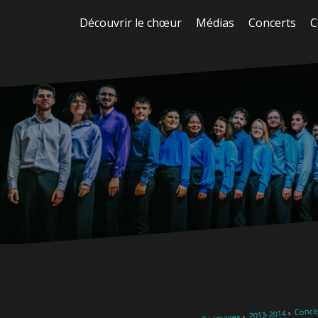
Aller
Découvrir le chœur
Médias
Concerts
C
au
contenu
Concer
2013-2014
En images