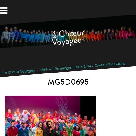
Aller
au
contenu
Concert Pin Galant
2013-2014
En images
Médias
Le Chœur Voyageur
MG5D0695