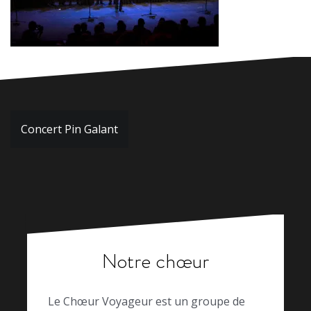
Navigation
Concert Pin Galant
de
l’article
Notre chœur
Le Chœur Voyageur est un groupe de