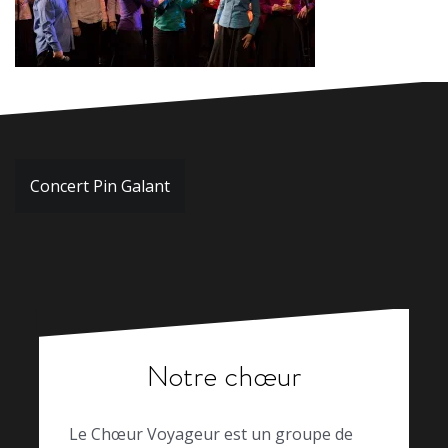
Navigation
Concert Pin Galant
de
l’article
Notre chœur
Le Chœur Voyageur est un groupe de