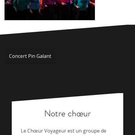
Navigation
Concert Pin Galant
de
l’article
Notre chœur
Le Chœur Voyageur est un groupe de