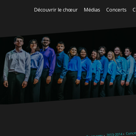
Aller
Découvrir le chœur
Médias
Concerts
C
au
contenu
Concer
2013-2014
En images