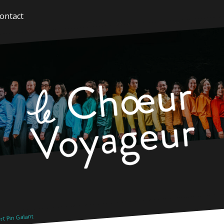
ontact
t Pin Galant