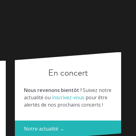
En concert
Nous revenons bientôt !
Suivez notre
actualité ou
inscrivez-vous
pour être
alertés de nos prochains concerts !
Notre actualité →