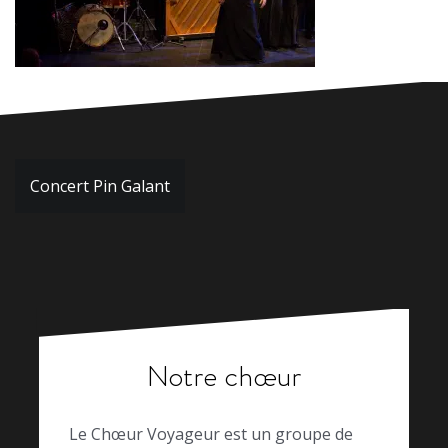
Navigation
Concert Pin Galant
de
l’article
Notre chœur
Le Chœur Voyageur est un groupe de