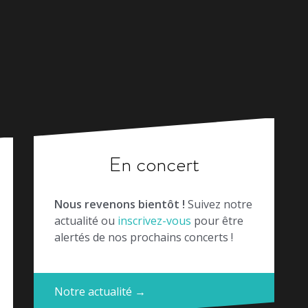
En concert
Nous revenons bientôt !
Suivez notre
actualité ou
inscrivez-vous
pour être
alertés de nos prochains concerts !
Notre actualité →