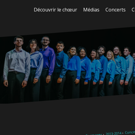
Aller
Découvrir le chœur
Médias
Concerts
C
au
contenu
Concer
2013-2014
En images