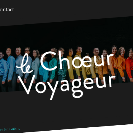
ontact
t Pin Galant