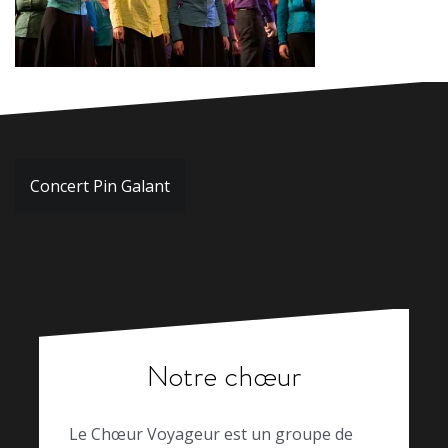
Navigation
Concert Pin Galant
de
l’article
Notre chœur
Le Chœur Voyageur est un groupe de