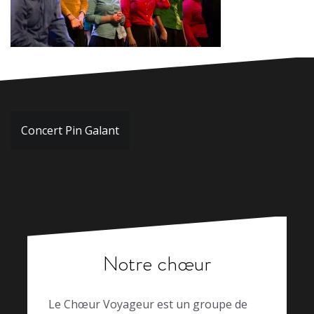
Navigation
Concert Pin Galant
de
l’article
Notre chœur
Le Chœur Voyageur est un groupe de