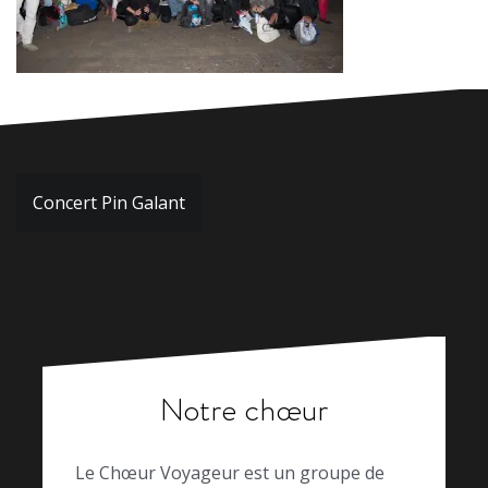
Navigation
Concert Pin Galant
de
l’article
Notre chœur
Le Chœur Voyageur est un groupe de