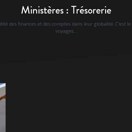
Ministères :
Trésorerie
lité des finances et des comptes dans leur globalité. C’est l
voyages…