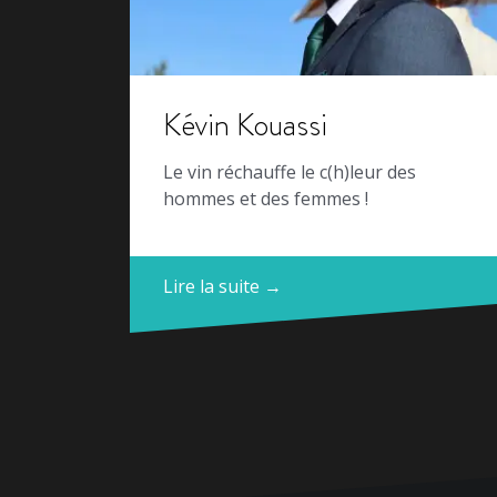
Kévin Kouassi
Le vin réchauffe le c(h)leur des
hommes et des femmes !
Lire la suite →