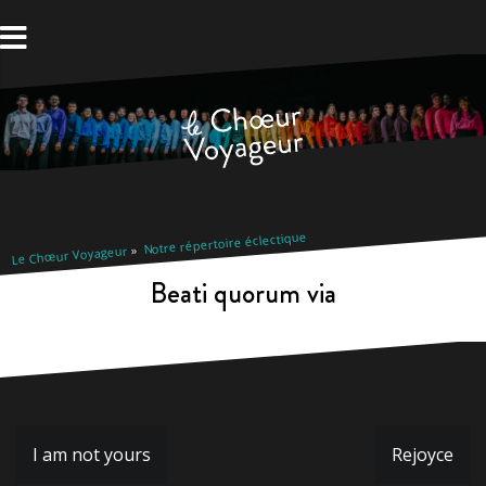
Aller
au
contenu
Notre répertoire éclectique
Le Chœur Voyageur
Beati quorum via
Navigation
I am not yours
Rejoyce
de