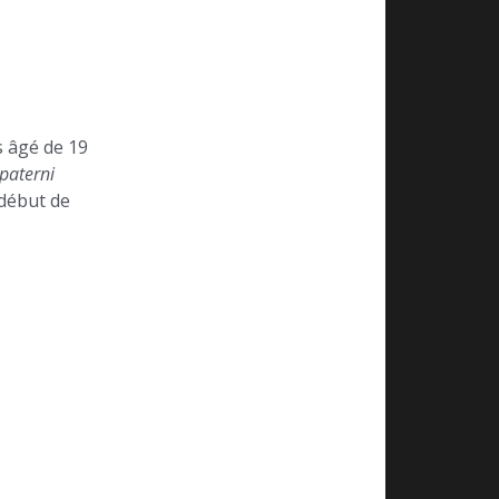
s âgé de 19
paterni
 début de