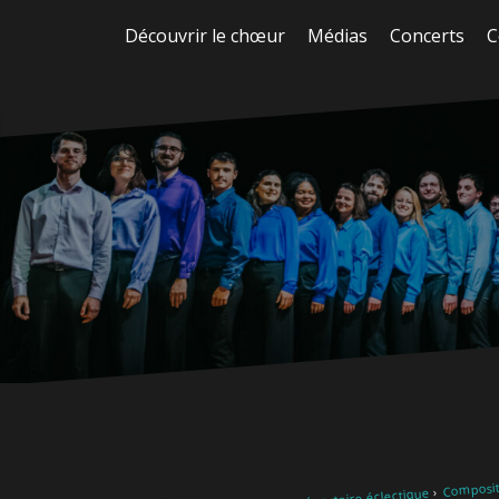
Aller
Découvrir le chœur
Médias
Concerts
C
au
contenu
Composit
Notre répertoire éclectique