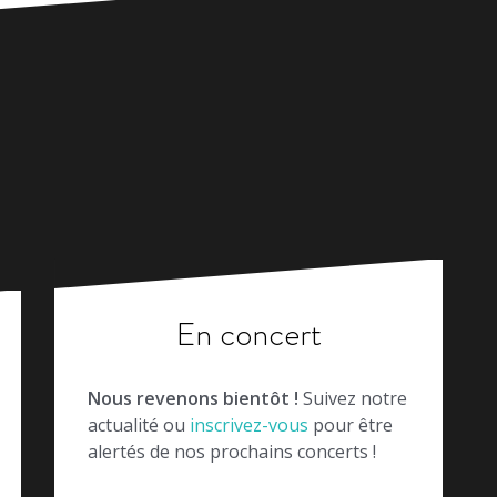
En concert
Nous revenons bientôt !
Suivez notre
actualité ou
inscrivez-vous
pour être
alertés de nos prochains concerts !