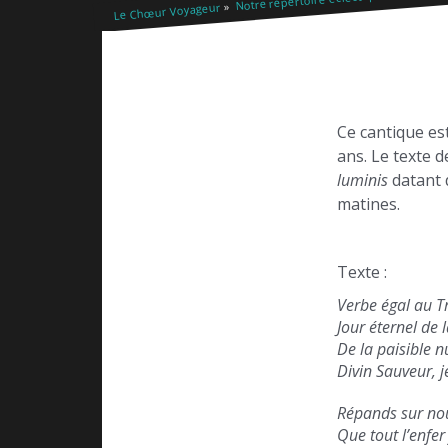
Le Chœur Voyageur
Ce cantique es
ans. Le texte 
luminis
datant 
matines.
Texte :
Verbe égal au T
Jour éternel de l
De la paisible n
Divin Sauveur, j
Répands sur nou
Que tout l’enfer