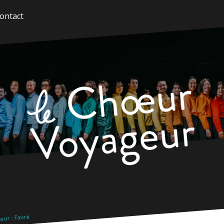
ontact
eur : Fauré