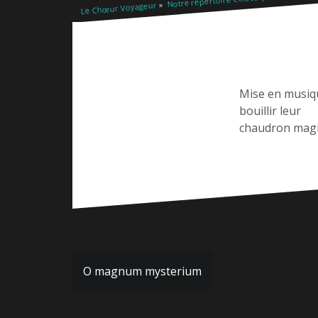
Le Chœur Voyageur
Mise en musiqu
bouillir leur
chaudron magiq
Navigation
O magnum mysterium
de
l’article