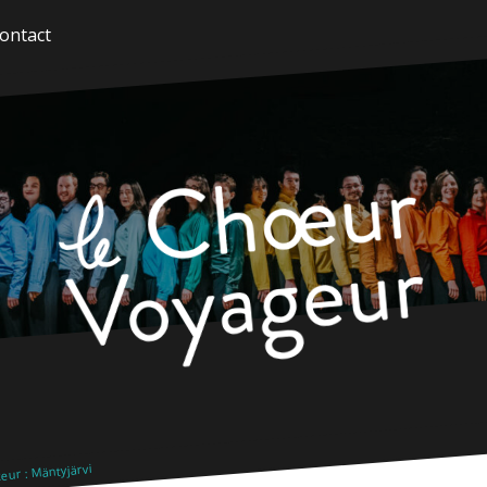
ontact
ur : Mäntyjärvi