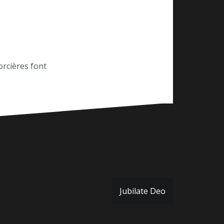
orcières font
Jubilate Deo