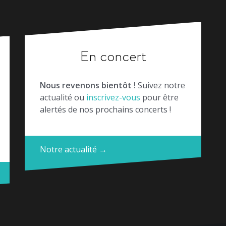
En concert
Nous revenons bientôt !
Suivez notre
actualité ou
inscrivez-vous
pour être
alertés de nos prochains concerts !
Notre actualité →