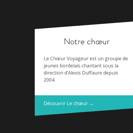
Notre chœur
Le Chœur Voyageur est un groupe de
jeunes bordelais chantant sous la
direction d’Alexis Duffaure depuis
2004.
Découvrir Le chœur →