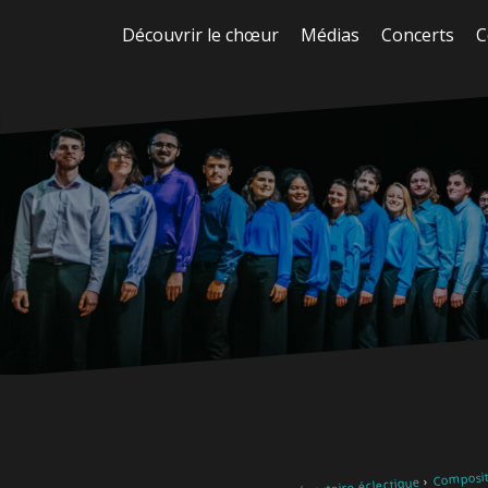
Aller
Découvrir le chœur
Médias
Concerts
C
au
contenu
Composite
Notre répertoire éclectique